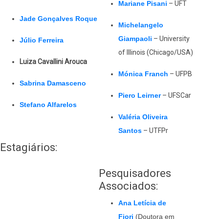
Mariane Pisani
– UFT
Jade Gonçalves Roque
Michelangelo
Giampaoli
– University
Júlio Ferreira
of Illinois (Chicago/USA)
Luiza Cavallini Arouca
Mónica Franch
– UFPB
Sabrina Damasceno
Piero Leirner
– UFSCar
Stefano Alfarelos
Valéria Oliveira
Santos
– UTFPr
Estagiários:
Pesquisadores
Associados:
Ana Letícia de
Fiori
(Doutora em