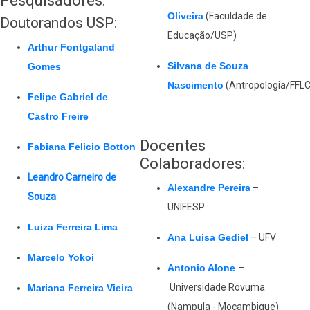
Oliveira
(Faculdade de
Doutorandos USP:
Educação/USP)
Arthur Fontgaland
Silvana de Souza
Gomes
Nascimento
(Antropologia/FFL
Felipe Gabriel de
Castro Freire
Docentes
Fabiana Felicio Botton
Colaboradores:
Leandro Carneiro de
Alexandre Pereira
–
Souza
UNIFESP
Luiza Ferreira Lima
Ana Luisa Gediel
– UFV
Marcelo Yokoi
Antonio Alone
–
Universidade Rovuma
Mariana Ferreira Vieira
(Nampula - Moçambique)