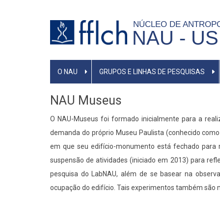
Pular
para
NÚCLEO DE ANTROP
NAU - U
o
conteúdo
principal
NAVEGAÇÃO
O NAU
GRUPOS E LINHAS DE PESQUISAS
PRINCIPAL
NAU Museus
O NAU-Museus foi formado inicialmente para a reali
demanda do próprio Museu Paulista (conhecido como M
em que seu edifício-monumento está fechado para r
suspensão de atividades (iniciado em 2013) para refle
pesquisa do LabNAU, além de se basear na observaçã
ocupação do edifício. Tais experimentos também são ma