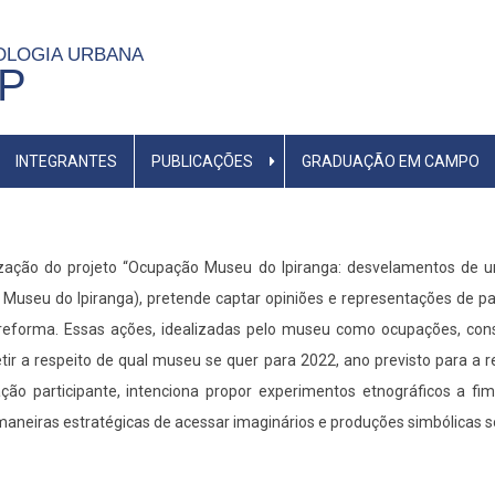
OLOGIA URBANA
SP
INTEGRANTES
PUBLICAÇÕES
GRADUAÇÃO EM CAMPO
zação do projeto “Ocupação Museu do Ipiranga: desvelamentos de u
useu do Ipiranga), pretende captar opiniões e representações de pa
eforma. Essas ações, idealizadas pelo museu como ocupações, cons
tir a respeito de qual museu se quer para 2022, ano previsto para a r
o participante, intenciona propor experimentos etnográficos a fi
neiras estratégicas de acessar imaginários e produções simbólicas sob