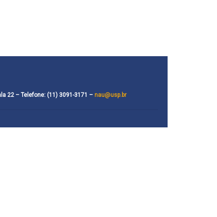
ala 22 –
Telefone: (11) 3091-3171
–
nau@usp.br