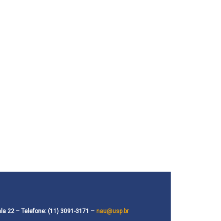
ala 22 –
Telefone: (11) 3091-3171
–
nau@usp.br