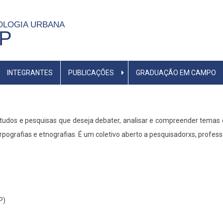
OLOGIA URBANA
SP
INTEGRANTES
PUBLICAÇÕES
GRADUAÇÃO EM CAMPO
studos e pesquisas que deseja debater, analisar e compreender temas 
ografias e etnografias. É um coletivo aberto a pesquisadorxs, professo
P)