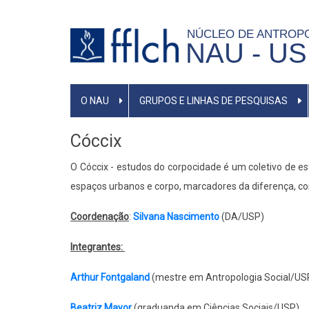
Pular
para
NÚCLEO DE ANTROP
NAU - U
o
conteúdo
principal
NAVEGAÇÃO
O NAU
GRUPOS E LINHAS DE PESQUISAS
PRINCIPAL
Cóccix
O Cóccix - estudos do corpocidade é um coletivo de e
espaços urbanos e corpo, marcadores da diferença, corp
Coordenação
:
Silvana Nascimento
(DA/USP)
Integrantes:
Arthur Fontgaland
(mestre em Antropologia Social/US
Beatriz Mayor
(graduanda em Ciências Sociais/USP)